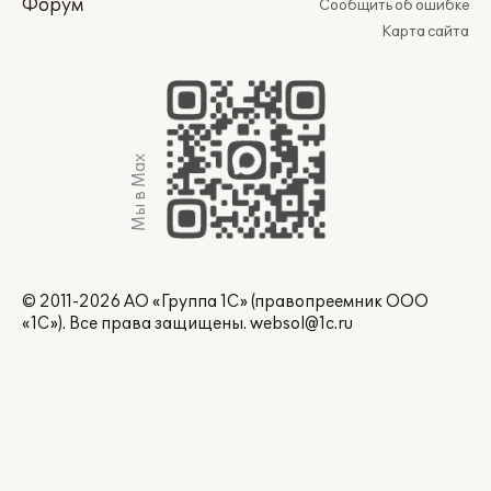
Форум
Сообщить об ошибке
Карта сайта
Мы в Max
© 2011-2026 АО «Группа 1С» (правопреемник ООО
«1С»). Все права защищены.
websol@1c.ru