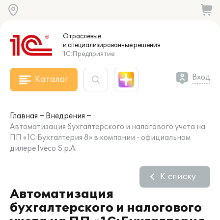
Отраслевые
и специализированные
решения
1С:Предприятие
Вход
Каталог
Главная
Внедрения
Автоматизация бухгалтерского и налогового учета на
ПП «1С:Бухгалтерия 8» в компании - официальном
дилере Iveco S.p.A.
К списку
Автоматизация
бухгалтерского и налогового