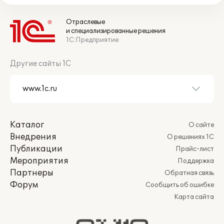
Отраслевые
и специализированные решения
1С:Предприятие
Другие сайты 1С
Каталог
О сайте
Внедрения
О решениях 1С
Публикации
Прайс-лист
Мероприятия
Поддержка
Партнеры
Обратная связь
Форум
Сообщить об ошибке
Карта сайта