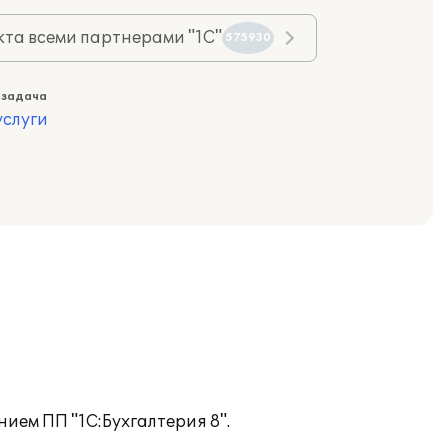
та всеми партнерами "1С"
575930
 задача
слуги
ием ПП "1С:Бухгалтерия 8".