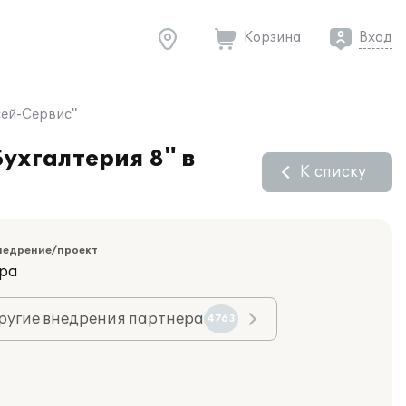
Корзина
Вход
сей-Сервис"
ухгалтерия 8" в
К списку
недрение/проект
ара
ругие внедрения партнера
4763