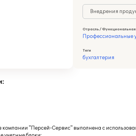
Внедрения продук
Отрасль / Функциональная
Профессиональные у
Теги
бухгалтерия
и:
в компании "Персей-Сервис" выполнена с использован
 учетные блоки: