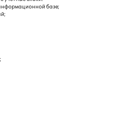
 информационной базе;
ий;
;