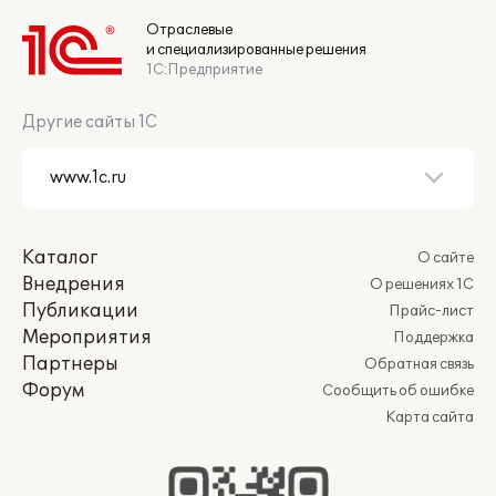
Отраслевые
и специализированные решения
1С:Предприятие
Другие сайты 1С
Каталог
О сайте
Внедрения
О решениях 1С
Публикации
Прайс-лист
Мероприятия
Поддержка
Партнеры
Обратная связь
Форум
Сообщить об ошибке
Карта сайта