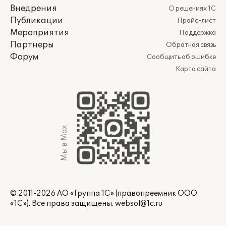
Внедрения
О решениях 1С
Публикации
Прайс-лист
Мероприятия
Поддержка
Партнеры
Обратная связь
Форум
Сообщить об ошибке
Карта сайта
Мы в Max
© 2011-2026 АО «Группа 1С» (правопреемник ООО
«1С»). Все права защищены.
websol@1c.ru