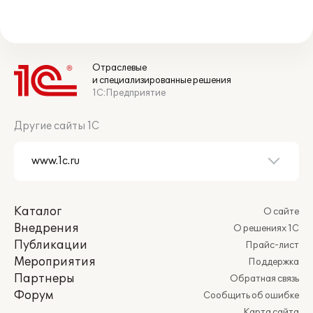
Отраслевые
и специализированные решения
1С:Предприятие
Другие сайты 1С
Каталог
О сайте
Внедрения
О решениях 1С
Публикации
Прайс-лист
Мероприятия
Поддержка
Партнеры
Обратная связь
Форум
Сообщить об ошибке
Карта сайта