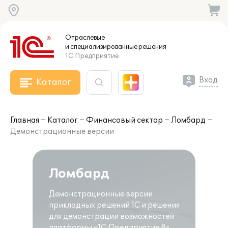
Отраслевые
и специализированные
решения
1С:Предприятие
Вход
Каталог
Главная
Каталог
Финансовый сектор
Ломбард
Демонстрационные версии
Ломбард
Демонстрационные версии
прикладных решений 1С и решения
для демонстрации возможностей
платформы «1С:Предприятие 8».