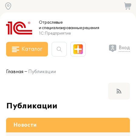
Отраслевые
и специализированные
решения
1С:Предприятие
Вход
Каталог
Главная
Публикации
rss_feed
Публикации
Новости