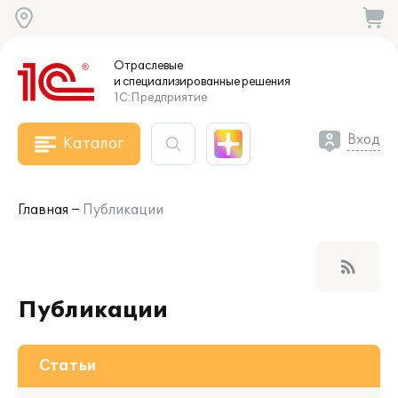
Отраслевые
и специализированные
решения
1С:Предприятие
Вход
Каталог
Главная
Публикации
rss_feed
Публикации
Статьи