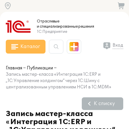
Отраслевые
и специализированные
решения
1С:Предприятие
Вход
Каталог
Главная
Публикации
Запись мастер-класса «Интеграция 1C:ERP и
„1С:Управление холдингом“ через 1С:Шину с
централизованным управлением НСИ в 1С:MDM»
К списку
Запись мастер-класса
«Интеграция 1C:ERP и