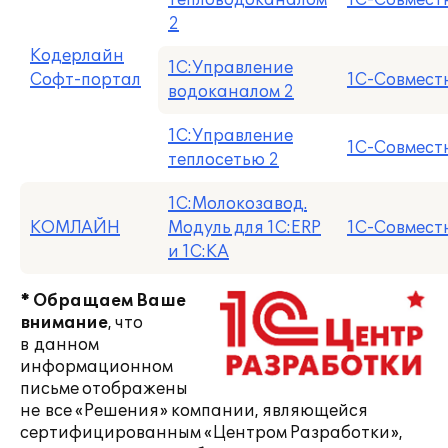
тепловодоканалом
1С-Совмест
2
Кодерлайн
1С:Управление
Софт-портал
1С-Совмест
водоканалом 2
1С:Управление
1С-Совмест
теплосетью 2
1С:Молокозавод.
КОМЛАЙН
Модуль для 1С:ERP
1С-Совмест
и 1С:КА
* Обращаем Ваше
внимание
, что
в данном
информационном
письме отображены
не все «Решения» компании, являющейся
сертифицированным «Центром Разработки»,