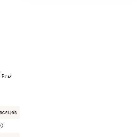
,
 Вам:
есяцев
00