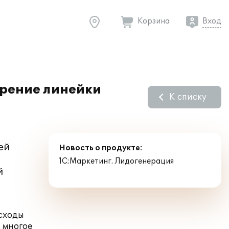
Корзина
Вход
ирение линейки
К списку
ей
Новость о продукте:
1С:Маркетинг. Лидогенерация
й
асходы
и многое