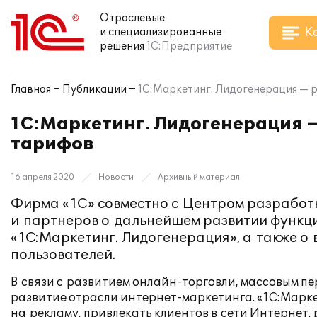
Отраслевые
К
и специализированные
решения
1С:Предприятие
Главная
Публикации
1С:Маркетинг. Лидогенерация — 
1С:Маркетинг. Лидогенерация 
тарифов
16 апреля 2020
Новости
Архивный материал
Фирма «1С» совместно с Центром разрабо
и партнеров о дальнейшем развитии функц
«1С:Маркетинг. Лидогенерация», а также о 
пользователей.
В связи с развитием онлайн-торговли, массовым п
развитие отрасли интернет-маркетинга. «1С:Марк
на рекламу, привлекать клиентов в сети Интернет,