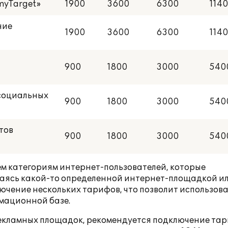
myTarget»
1900
3600
6300
114
ние
1900
3600
6300
114
900
1800
3000
540
 социальных
900
1800
3000
540
тов
900
1800
3000
540
м категориям интернет-пользователей, которые
аясь какой-то определенной интернет-площадкой и
чение нескольких тарифов, что позволит использов
мационной базе.
 рекламных площадок, рекомендуется подключение та