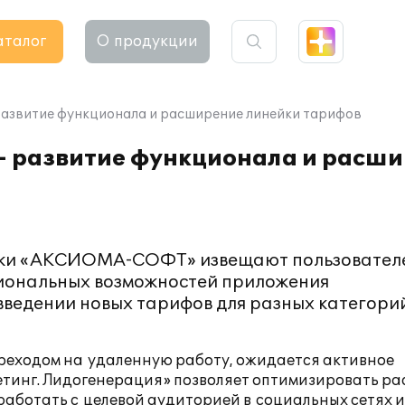
аталог
О продукции
развитие функционала и расширение линейки тарифов
— развитие функционала и расш
тки «АКСИОМА-СОФТ» извещают пользовател
иональных возможностей приложения
введении новых тарифов для разных категори
ереходом на удаленную работу, ожидается активное
етинг. Лидогенерация» позволяет оптимизировать р
 работать с целевой аудиторией в социальных сетях 