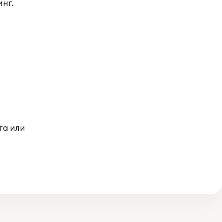
нг.
та или