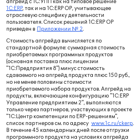
апгрейд с 1С:УПП как на типовое решение
1С:ERP
, так и на 1С:ERP ОР, учитывающее
отраслевую специфику деятельности
пользователя. Список решений 1С:ERP ОР
приведен в
Приложении № 2
.
Стоимость апгрейда вычисляется по
стандартной формуле: суммарная стоимость
приобретаемых программных продуктов
(основная поставка плюс лицензии
"1С:Предприятия 8") минус стоимость
сдаваемого на апгрейд продукта плюс 150 руб.,
но не менее половины стоимости
приобретаемого набора продуктов. Апгрейд на
продукты, включающие конфигурацию "1С:ERP
Управление предприятием 2", выполняются
только через партнеров, участвующих в проекте
"1С:Центр компетенции по ERP-решениям",
список партнеров см. по адресу
www.1c.ru/ckerp
.
В течение 45 календарных дней после отгрузки
программного продукта на условиях апгрейда