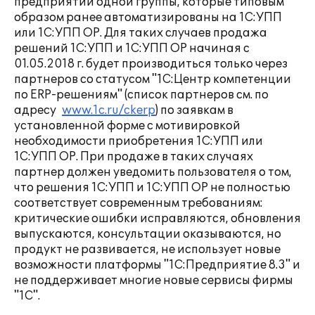
предприятий одной группы, которые типовым
образом ранее автоматизированы на 1С:УПП
или 1С:УПП ОР. Для таких случаев продажа
решений 1С:УПП и 1С:УПП ОР начиная с
01.05.2018 г. будет производиться только через
партнеров со статусом "1С:Центр компетенции
по ERP-решениям" (список партнеров см. по
адресу
www.1c.ru/ckerp
) по заявкам в
установленной форме с мотивировкой
необходимости приобретения 1С:УПП или
1С:УПП ОР. При продаже в таких случаях
партнер должен уведомить пользователя о том,
что решения 1С:УПП и 1С:УПП ОР не полностью
соответствует современным требованиям:
критические ошибки исправляются, обновления
выпускаются, консультации оказываются, но
продукт не развивается, не использует новые
возможности платформы "1С:Предприятие 8.3" и
не поддерживает многие новые сервисы фирмы
"1С".