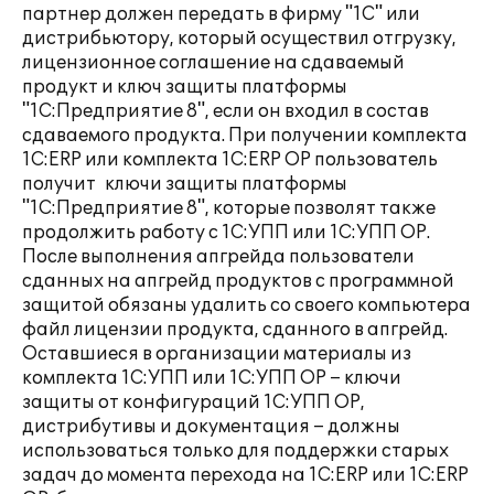
партнер должен передать в фирму "1С" или
дистрибьютору, который осуществил отгрузку,
лицензионное соглашение на сдаваемый
продукт и ключ защиты платформы
"1С:Предприятие 8", если он входил в состав
сдаваемого продукта. При получении комплекта
1С:ERP или комплекта 1С:ERP ОР пользователь
получит ключи защиты платформы
"1С:Предприятие 8", которые позволят также
продолжить работу с 1С:УПП или 1С:УПП ОР.
После выполнения апгрейда пользователи
сданных на апгрейд продуктов с программной
защитой обязаны удалить со своего компьютера
файл лицензии продукта, сданного в апгрейд.
Оставшиеся в организации материалы из
комплекта 1С:УПП или 1С:УПП ОР – ключи
защиты от конфигураций 1С:УПП ОР,
дистрибутивы и документация – должны
использоваться только для поддержки старых
задач до момента перехода на 1С:ERP или 1С:ERP