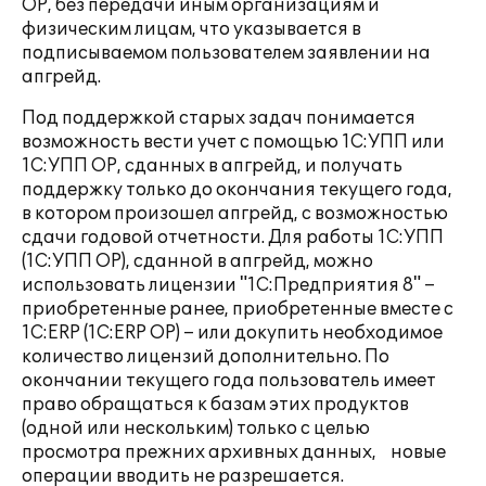
ОР, без передачи иным организациям и
физическим лицам, что указывается в
подписываемом пользователем заявлении на
апгрейд.
Под поддержкой старых задач понимается
возможность вести учет с помощью 1С:УПП или
1С:УПП ОР, сданных в апгрейд, и получать
поддержку только до окончания текущего года,
в котором произошел апгрейд, с возможностью
сдачи годовой отчетности. Для работы 1С:УПП
(1С:УПП ОР), сданной в апгрейд, можно
использовать лицензии "1С:Предприятия 8" –
приобретенные ранее, приобретенные вместе с
1С:ERP (1С:ERP ОР) – или докупить необходимое
количество лицензий дополнительно. По
окончании текущего года пользователь имеет
право обращаться к базам этих продуктов
(одной или нескольким) только с целью
просмотра прежних архивных данных, новые
операции вводить не разрешается.