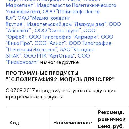
Маркетинг"
,
Издательство Политехнического
Университета
,
ООО "Полиграф-Центр
Юг"
,
ОАО "Медиа-холдинг
Якутия",
Издательский дом "Дважды два"
,
ООО
"Абсолют"
,
ООО "Сигно Групп",
ООО
"Орфей",
ООО Типография "Априори",
ООО
"Вико Про",
ООО "Алиот",
ООО Типография
"Печатный Экспресс"
,
ЗАО "Концерн
ЗНАК"
,
ООО РПК "АртСтиль"
,
ООО
"Риаконсалт"
и многие другие.
ПРОГРАММНЫЕ ПРОДУКТЫ
"1С:ПОЛИГРАФИЯ 2. МОДУЛЬ ДЛЯ 1С:ERP"
С 07.09.2017 в продажу поступают следующие
программные продукты:
Рекоменд.
розничная
Код
Наименование
цена, руб.