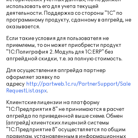
использовать его для учета текущей
деятельности. Поддержка со стороны "1С" по
программному продукту, сданному в апгрейд, не
оказывается.
Если такие условия для пользователя не
приемлемы, то он может приобрести продукт
"1С:Полиграфия 2. Модуль для 1С:ERP" без
апгрейдной скидки, т.е. за полную стоимость.
Для осуществления апгрейда партнер
оформляет заявку по
адресу
http://partweb.1c.ru/PartnerSupport/Sale
RequestList.aspx
.
Клиентские лицензии на платформу
"1С:Предприятия 8" не принимаются в расчет
апгрейда по приведенной выше схеме. Обмен
(апгрейд) клиентских лицензий системы
"1С:Предприятие 8" осуществляется по общим
правилам, установленным в информационных