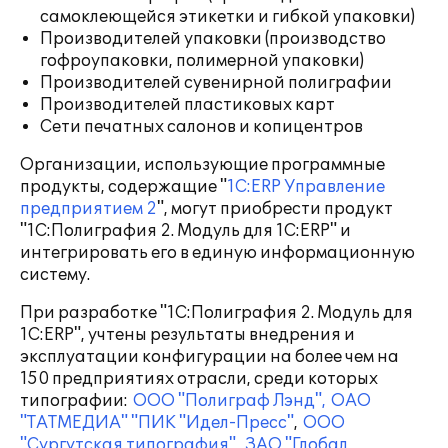
самоклеющейся этикетки и гибкой упаковки)
Производителей упаковки (производство
гофроупаковки, полимерной упаковки)
Производителей сувенирной полиграфии
Производителей пластиковых карт
Сети печатных салонов и копицентров
Организации, использующие программные
продукты, содержащие "
1С:ERP Управление
предприятием 2
", могут приобрести продукт
"1С:Полиграфия 2. Модуль для 1С:ERP" и
интегрировать его в единую информационную
систему.
При разработке "1С:Полиграфия 2. Модуль для
1С:ERP", учтены результаты внедрения и
эксплуатации конфигурации на более чем на
150 предприятиях отрасли, среди которых
типографии:
ООО "Полиграф Лэнд",
ОАО
"ТАТМЕДИА" "ПИК "Идел-Пресс"
,
ООО
"Сургутская типография",
ЗАО "Глобал