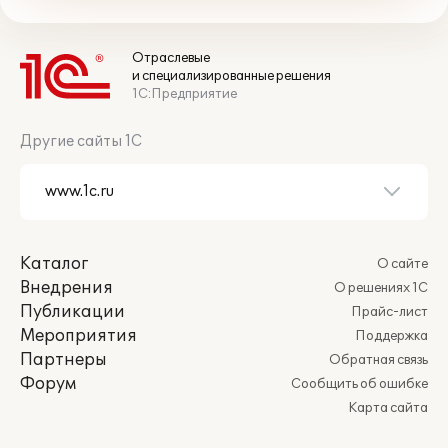
Отраслевые
и специализированные решения
1С:Предприятие
Другие сайты 1С
Каталог
О сайте
Внедрения
О решениях 1С
Публикации
Прайс-лист
Мероприятия
Поддержка
Партнеры
Обратная связь
Форум
Сообщить об ошибке
Карта сайта