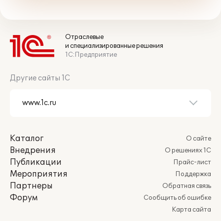
Отраслевые
и специализированные решения
1С:Предприятие
Другие сайты 1С
Каталог
О сайте
Внедрения
О решениях 1С
Публикации
Прайс-лист
Мероприятия
Поддержка
Партнеры
Обратная связь
Форум
Сообщить об ошибке
Карта сайта