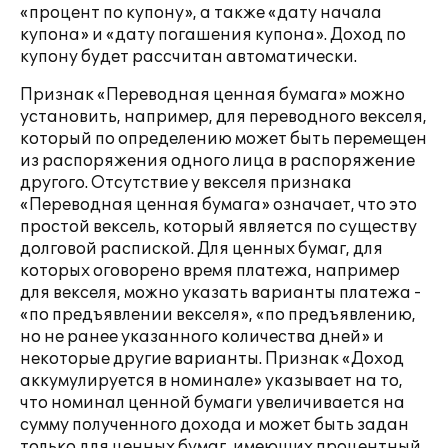
«процент по купону», а также «дату начала
купона» и «дату погашения купона». Доход по
купону будет рассчитан автоматически.
Признак «Переводная ценная бумага» можно
установить, например, для переводного векселя,
который по определению может быть перемещен
из распоряжения одного лица в распоряжение
другого. Отсутствие у векселя признака
«Переводная ценная бумага» означает, что это
простой вексель, который является по существу
долговой распиской. Для ценных бумаг, для
которых оговорено время платежа, например
для векселя, можно указать варианты платежа -
«по предъявлении векселя», «по предъявлению,
но не ранее указанного количества дней» и
некоторые другие варианты. Признак «Доход
аккумулируется в номинале» указывает на то,
что номинал ценной бумаги увеличивается на
сумму полученного дохода и может быть задан
только для ценных бумаг, имеющих процентный