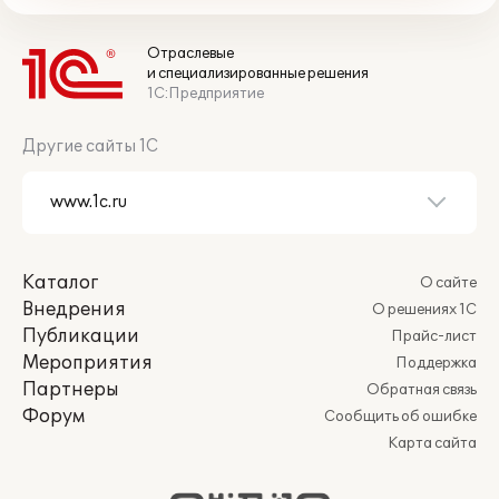
Отраслевые
и специализированные решения
1С:Предприятие
Другие сайты 1С
Каталог
О сайте
Внедрения
О решениях 1С
Публикации
Прайс-лист
Мероприятия
Поддержка
Партнеры
Обратная связь
Форум
Сообщить об ошибке
Карта сайта