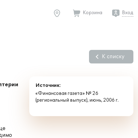
Корзина
Вход
К списку
алтерии
Источник:
«Финансовая газета» № 26
(региональный выпуск), июнь, 2006 г.
це
одимо