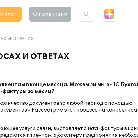
аталог
О продукции
САХ И ОТВЕТАХ
РОСАХ И ОТВЕТАХ
иентам в конце месяца. Можем ли мы в «1С:Бухг
а-фактуры за месяц?
 количество документов за любой период с помощью
окументов». Рассмотрим этот процесс на конкретном
ющее услуги связи, выставляет счета-фактуры в кон
ередаются клиентам. Бухгалтеру предприятия необх