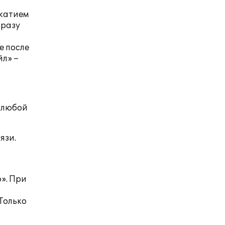
ажатием
сразу
е после
йл» –
у любой
язи.
». При
Только