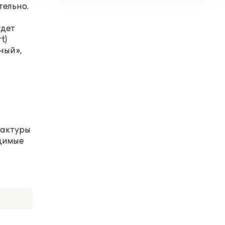
тельно.
удет
t)
ный»,
-фактуры
одимые