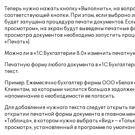
Теперь нужно нажать кнопку «Выполнить», на вопр
соответствующей кнопки. При этом, если выбрано 
будет запущена процедура печати документов. Есл
просмотром», на экран будут выведены печатные ф
просмотра документов необходимо запустить проце
«Печать»).
Можно ли в «1С:Бухгалтерии 8.0» изменить печатну
Печатную форму любого документа в «1С:Бухгалтери
текст.
Пример. Ежемесячно бухгалтер фирмы ООО «Белая а
Клиентам, за которыми числится большая задолженн
напоминание о необходимости ее погасить.
Для добавления нужного текста следует открыть п
открытии печатной формы документа в главном ме
«Таблица», в котором нужно выбрать «Вид» – «Толь
просмотр», установленный в программе по умолчанию