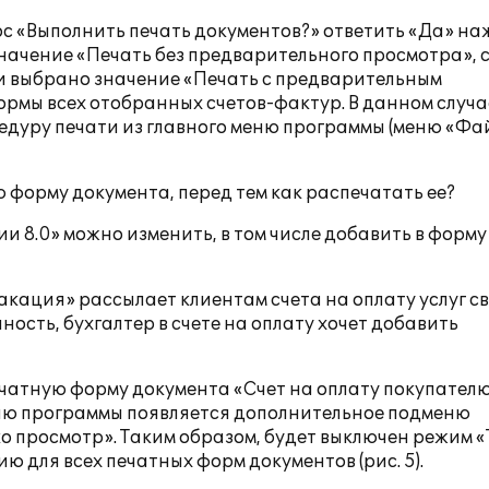
ос «Выполнить печать документов?» ответить «Да» н
значение «Печать без предварительного просмотра», 
и выбрано значение «Печать с предварительным
ормы всех отобранных счетов-фактур. В данном случа
дуру печати из главного меню программы (меню «Фа
ю форму документа, перед тем как распечатать ее?
и 8.0» можно изменить, в том числе добавить в форм
кация» рассылает клиентам счета на оплату услуг св
ость, бухгалтер в счете на оплату хочет добавить
ечатную форму документа «Счет на оплату покупателю
ню программы появляется дополнительное подменю
ко просмотр». Таким образом, будет выключен режим «
 для всех печатных форм документов (рис. 5).