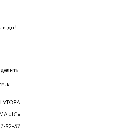
спода!
ыделить
», в
 ШУТОВА
МА «1С»
37-92-57