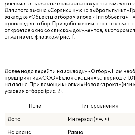
распечатать все выставленные покупателям счета-фак
Для этого в меню «Сервис» нужно выбрать пункт «Г
закладке «Объекты отбора» в поле «Тип объекта» – 
произведен отбор. При добавлении нового элемента
откроется окно со списком документов, в котором 
отметив его флажком (рис. 1).
Далее надо перейти на закладку «Отбор». Нам нео
предприятием ООО «Белая акация» за период с 1.01.2
на аванс. При помощи кнопки «Новая строка» (или 
условия отбора (рис. 2).
Поле
Тип сравнения
Дата
Интервал (>=, <)
На аванс
Равно