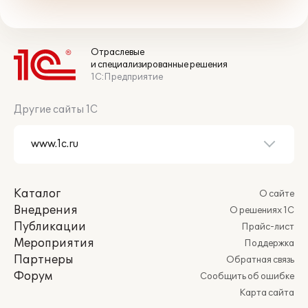
Отраслевые
и специализированные решения
1С:Предприятие
Другие сайты 1С
Каталог
О сайте
Внедрения
О решениях 1С
Публикации
Прайс-лист
Мероприятия
Поддержка
Партнеры
Обратная связь
Форум
Сообщить об ошибке
Карта сайта