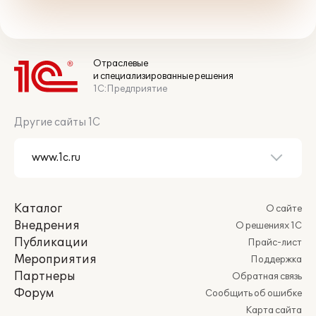
Отраслевые
и специализированные решения
1С:Предприятие
Другие сайты 1С
Каталог
О сайте
Внедрения
О решениях 1С
Публикации
Прайс-лист
Мероприятия
Поддержка
Партнеры
Обратная связь
Форум
Сообщить об ошибке
Карта сайта