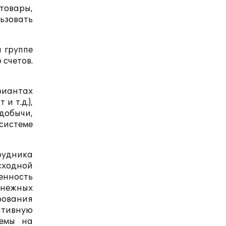
товары,
ьзовать
 группе
 счетов.
риантах
и т.д.),
 добычи,
системе
рудника
сходной
енность
енежных
ирования
ативную
темы на