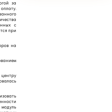
огой за
 оплату.
ованного
ичества
анных с
тся при
оров на
ованием
 центру
овалась
изовать
енности
 модуль