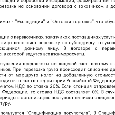
ля ввода и обработки информации, формирования п
еревозке на основании договора с заказчиком и д
мах - "Экспедиция" и "Оптовая торговля", что обу
ии о перевозчиках, заказчиках, поставщиках услуг 
 лицо выполняет перевозку по субподряду, то указ
итающийся данному лицу. В договоре с перев
 в которой ведутся все взаиморасчеты.
ступления предоплаты на лицевой счет, поэтому в 
иков. При перевозке груза происходит списание д
ости от маршрута налог на добавленную стоимост
водится только по территории Российской Федераци
учетом НДС по ставке 20%. Если станция отправле
 Федерации, то ставка НДС составляет 0%. В случ
периода в организацию поступает выписка с лицевог
туру.
спользуется "Спецификация покупателя". В Специ