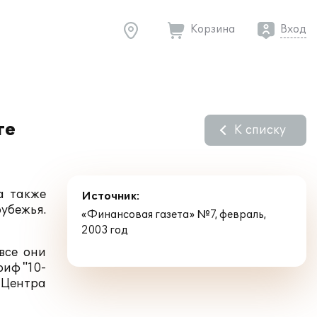
Корзина
Вход
ге
К списку
а также
Источник:
убежья.
«Финансовая газета» №7, февраль,
2003 год
все они
риф "10-
 Центра