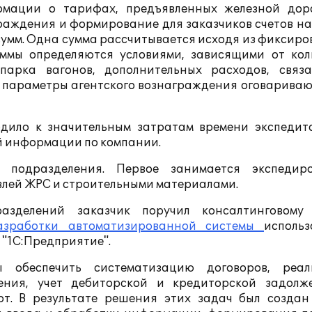
рмации о тарифах, предъявленных железной дор
раждения и формирование для заказчиков счетов на
сумм. Одна сумма рассчитывается исходя из фиксир
уммы определяются условиями, зависящими от кол
парка вагонов, дополнительных расходов, связ
параметры агентского вознаграждения оговариваю
одило к значительным затратам времени экспедит
й информации по компании.
 подразделения. Первое занимается экспедир
овлей ЖРС и строительными материалами.
азделений заказчик поручил консалтинговому
азработки автоматизированной системы
использ
 "1С:Предприятие".
 обеспечить систематизацию договоров, реал
ения, учет дебиторской и кредиторской задолж
от. В результате решения этих задач был создан