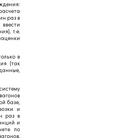
ждения:
расчета
ин раз в
 ввести
), т.е.
 наценки
олько в
ия (так
данные,
 систему
вагонов
й базе,
возки и
н раз в
анций и
чете по
агонов.