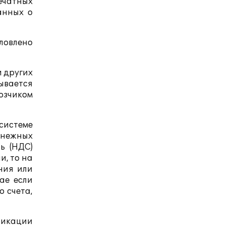
ечатных
анных о
словлено
и других
ывается
озчиком
системе
енежных
ь (НДС)
и, то на
ния или
ае если
о счета,
фикации