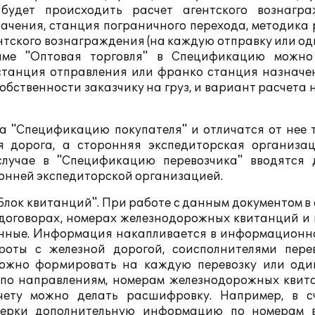
удет происходить расчет агентского вознагра
ачения, станция пограничного перехода, методика 
нтского вознаграждения (на каждую отправку или од
име "Оптовая торговля" в Спецификацию можно
танция отправления или франко станция назначения
обственности заказчику на груз, и вариант расчета
а "Спецификацию покупателя" и отличатся от нее т
ая дорога, а сторонняя экспедиторская организац
 случае в "Спецификацию перевозчика" вводятся 
онней экспедиторской организацией.
Блок квитанций". При работе с данным документом в
 договорах, номерах железнодорожных квитанций и 
нные. Информация накапливается в информационно
оты с железной дорогой, соисполнителями пере
 можно формировать на каждую перевозку или оди
 по направлениям, номерам железнодорожных квит
чету можно делать расшифровку. Например, в с
верки дополнительную информацию по номерам в