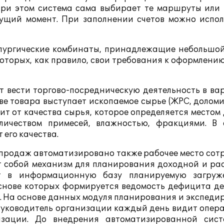
при этом система сама выбирает те маршруты или 
ущий момент. При заполнении счетов можно испол
лургические комбинаты, принадлежащие небольшой
оторых, как правило, свои требования к оформлению
т вести торгово-посредническую деятельность в ва
тве товара выступает ископаемое сырье (ЖРС, доломит 
ит от качества сырья, которое определяется местом
личеством примесей, влажностью, фракциями. В 
 его качества.
 продаж автоматизировано также рабочее место сот
т собой механизм для планирования доходной и ра
т в информационную базу планируемую загруж
основе которых формируется ведомость дефицита д
и. На основе данных модуля планирования и экспед
 Руководитель организации каждый день видит опер
зации. До внедрения автоматизированной сис