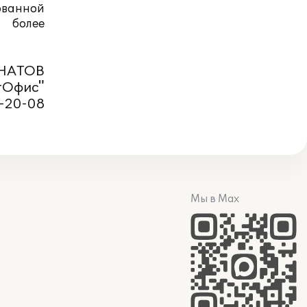
рованной
а более
ГНАТОВ
тОфис"
7-20-08
Мы в Max