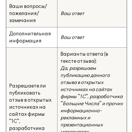
Ваши вопросы/
пожелания/
Ваш ответ
замечания
Дополнительная
Ваш ответ
информация
Варианты ответа (в
тексте отзыва):
Да, разрешаем
публикацию данного
отзыва в открытых
Разрешаете ли
источниках на сайтах
публиковать
фирмы "1С", разработчика
отзыв в открытых
"Большие Числа" и прочих
источниках на
информационно-
сайтах фирмы
рекламных и
"1С",
презентационных
разработчика