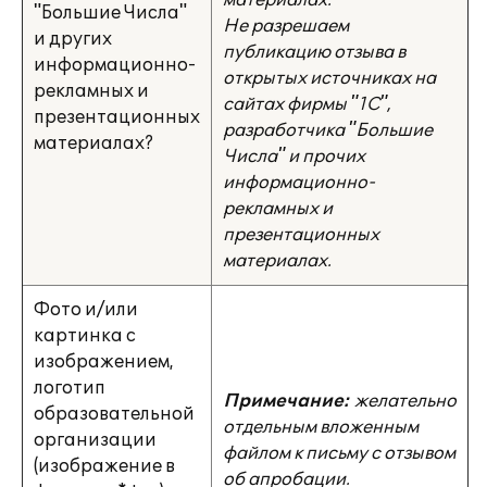
материалах.
"Большие Числа"
Не разрешаем
и других
публикацию отзыва в
информационно-
открытых источниках на
рекламных и
сайтах фирмы "1С",
презентационных
разработчика "Большие
материалах?
Числа" и прочих
информационно-
рекламных и
презентационных
материалах.
Фото и/или
картинка с
изображением,
логотип
Примечание:
желательно
образовательной
отдельным вложенным
организации
файлом к письму с отзывом
(изображение в
об апробации.