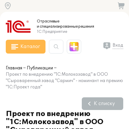
Отраслевые
и специализированные
решения
1С:Предприятие
Вход
Каталог
Главная
Публикации
Проект по внедрению "1С:Молокозавод" в ООО
"Сыроваренный завод "Сармич" - номинант на премию
"1С:Проект года"
К списку
Проект по внедрению
"1С:Молокозавод" в ООО