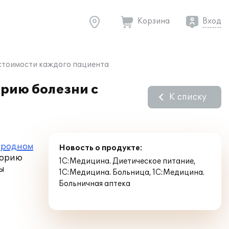
Корзина
Вход
естоимости каждого пациента
рию болезни с
К списку
ародном
Новость о продукте:
торию
1С:Медицина. Диетическое питание
,
ы
1С:Медицина. Больница
,
1С:Медицина.
Больничная аптека