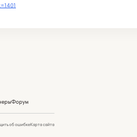
t=1401
неры
Форум
ить об ошибке
Карта сайта