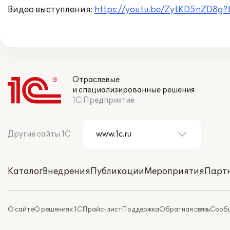
Видео выступления:
https://youtu.be/ZytKD5nZD8g?
Отраслевые
и специализированные решения
1С:Предприятие
Другие сайты 1С
Каталог
Внедрения
Публикации
Мероприятия
Парт
О сайте
О решениях 1С
Прайс-лист
Поддержка
Обратная связь
Сообщ