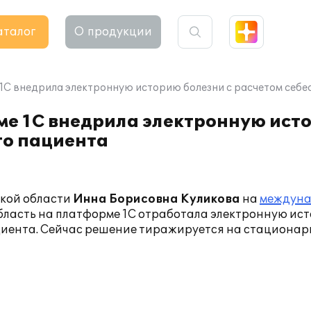
аталог
О продукции
1С внедрила электронную историю болезни с расчетом себ
е 1С внедрила электронную исто
го пациента
кой области
Инна Борисовна Куликова
на
междун
бласть на платформе 1С отработала электронную ис
ациента. Сейчас решение тиражируется на стационар