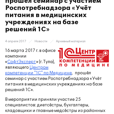
прошёл семинар с участием
Роспотребнадзора «Учёт
питания в медицинских
учреждениях на базе
решений 1С»
4 апреля 2017
Новости
Архивный материал
16 марта 2017 г. в офисе
компании
«
СофтЭксперт
» (г. Тула),
являющего
Центром
компетенции "1С" по Медицине
, прошёл
семинар с участием Роспотребнадзора «Учёт
питания в медицинских учреждениях на базе
решений 1С».
В мероприятии приняли участие 25
специалистов: диетсёстры, бухгалтеры,
кладовщики и главные медсёстры из районных