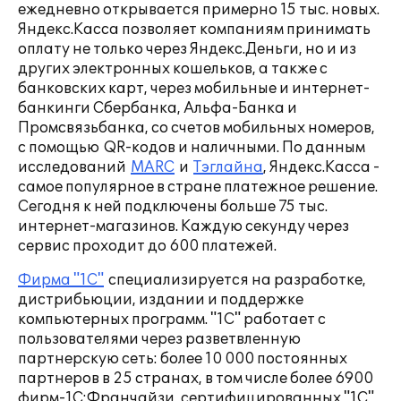
ежедневно открывается примерно 15 тыс. новых.
Яндекс.Касса позволяет компаниям принимать
оплату не только через Яндекс.Деньги, но и из
других электронных кошельков, а также с
банковских карт, через мобильные и интернет-
банкинги Сбербанка, Альфа-Банка и
Промсвязьбанка, со счетов мобильных номеров,
с помощью QR-кодов и наличными. По данным
исследований
MARC
и
Тэглайна
, Яндекс.Касса -
самое популярное в стране платежное решение.
Сегодня к ней подключены больше 75 тыс.
интернет-магазинов. Каждую секунду через
сервис проходит до 600 платежей.
Фирма "1С"
специализируется на разработке,
дистрибьюции, издании и поддержке
компьютерных программ. "1С" работает с
пользователями через разветвленную
партнерскую сеть: более 10 000 постоянных
партнеров в 25 странах, в том числе более 6900
фирм-1С:Франчайзи, сертифицированных "1С"