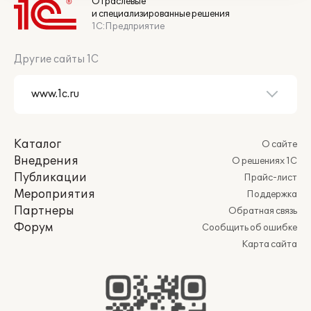
Отраслевые
и специализированные решения
1С:Предприятие
Другие сайты 1С
Каталог
О сайте
Внедрения
О решениях 1С
Публикации
Прайс-лист
Мероприятия
Поддержка
Партнеры
Обратная связь
Форум
Сообщить об ошибке
Карта сайта