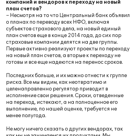
компаний и вендоров к переходу на новый
план счетов?
– Несмотря на то что Центральный банк объявил
о планах по переводу всех НФО, включая
субъектов страхового дела, на новый единый
план счетов еще в конце 2014 года, до сих пор
страховые компании делятся на две группы.
Первые активно реализуют проекты по переходу
на новый план счетов, а вторые к переходу не
готовы и все еще надеются на перенос сроков.
Последних больше, и их можно отнести к группе
риска. Все мы видим, как неотвратимо и
целенаправленно регулятор приводит в
исполнение свои решения. Сроки, отведенные
на переход, истекают, а на полноценное его
выполнение, по нашей оценке, требуется не
менее полугода.
Не могу ничего сказать о других вендорах, так
как мы не занимаемся их продуктами. Мы