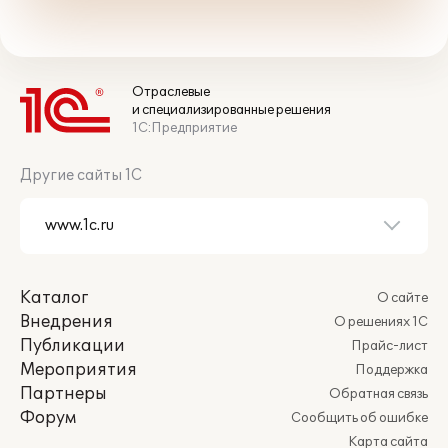
Отраслевые
и специализированные решения
1С:Предприятие
Другие сайты 1С
Каталог
О сайте
Внедрения
О решениях 1С
Публикации
Прайс-лист
Мероприятия
Поддержка
Партнеры
Обратная связь
Форум
Сообщить об ошибке
Карта сайта