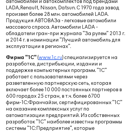
автомобилей и автокомплектов под брендами
LADA,Renault, Nissan, Datsun. С 1970 года завод
произвел более 28 млн. автомобилей LADA.
Продукция АВТОВАЗа - легковые автомобили
массового спроса. Автомобили LADA -
обладатели гран-при журнала "За рулем" 2013 г.
и 2014 г. в номинации "Лучший автомобиль для
эксплуатации в регионах".
Фирма "1С"
(
www.1c.ru
) специализируется на
разработке, дистрибьюции, издании и
поддержке компьютерных программ. "1С"
работает с пользователями через
разветвленную партнерскую сеть, которая
включает более 10 000 постоянных партнеров в
600 городах 25 стран, в т.ч. более 6700
фирм-1С:Франчайзи, сертифицированных "1С"
на оказание комплексных услуг по
автоматизации предприятий. Из собственных
разработок "1С" наиболее известны программы
системы "1С:Предприятие", которые