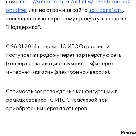
сайте
http://solutions.1c.ru/articles/ITSEnterpriseC
ontainer
или на странице сайта
solutions.1c.ru
,
посвященной конкретному продукту, в разделе
"Поддержка".
С 28.01.2014 г. сервис 1С:ИТС Отраслевой
поступает в продажу через партнерскую сеть
(конверт с активационным листом) и через
интернет-магазин (электронная версия).
Стоимость сопровождения конфигураций в
рамках сервиса 1С:ИТС Отраслевой при
приобретении через партнеров:
Реко