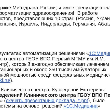
ржке Минздрава России, и имеет репутацию гл
нформатизации здравоохранения! В работе
стов, представляющих 10 стран (Россия, Украи
Испания, Израиль, Нидерланды, Германия, Абхаз
зультатах автоматизации решениями «
1С:Меди
ского центра ГБОУ ВПО Первый МГМУ им.И.М.
нтр), который ежегодно обеспечивает лечением
тационарных и около 350 тысяч амбулаторных
ечной мощностью среди федеральных медицинс
i.ru/
).
 Клинического центра, Кузнецовой Екатерины
зделений Клинического центра ГБОУ ВПО П
» (
скачать презентацию доклада, *.ppt
), было
системы на основе решений
«1С:Медицина
»