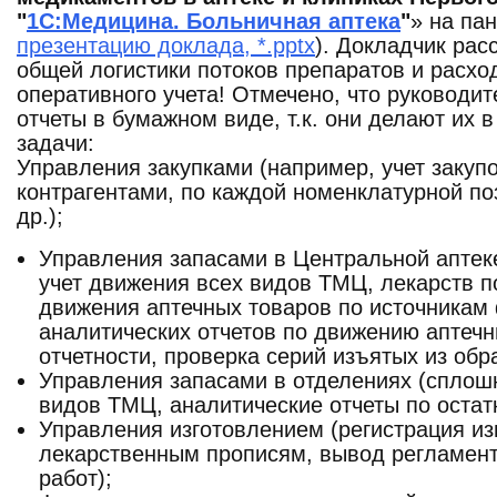
"
1С:Медицина. Больничная аптека
"
» на па
презентацию доклада, *.pptx
). Докладчик рас
общей логистики потоков препаратов и расхо
оперативного учета! Отмечено, что руководи
отчеты в бумажном виде, т.к. они делают их
задачи:
Управления закупками (например, учет закупо
контрагентами, по каждой номенклатурной п
др.);
Управления запасами в Центральной аптек
учет движения всех видов ТМЦ, лекарств п
движения аптечных товаров по источникам
аналитических отчетов по движению аптечн
отчетности, проверка серий изъятых из обр
Управления запасами в отделениях (сплош
видов ТМЦ, аналитические отчеты по остат
Управления изготовлением (регистрация из
лекарственным прописям, вывод регламент
работ);