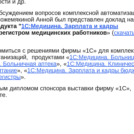
сти и др.
обсуждением вопросов комплексной автоматиза
Кожемякиной Анной был представлен доклад на
дукта "
1С:Медицина. Зарплата и кадры
регистром медицинских работников
» (
скачат
комиться с решениями фирмы «1С» для компле
ганизаций, продуктами «
1С:Медицина. Больни
 Больничная аптека
», «
1С:Медицина. Клиничес
итание
», «
1С:Медицина. Зарплата и кадры бюд
егистры
».
ным дипломом спонсора выставки фирму «1С»,
те.