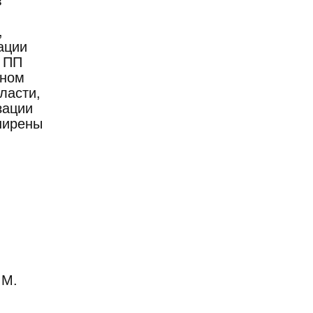
в
,
ации
м ПП
сном
ласти,
зации
ширены
.М.