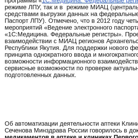
программы «
1С:Медицина. Федеральные рег
режиме ЛПУ, так и в режиме МИАЦ (централь
средствами выгрузки данных на федеральные
Паспорт ЛПУ). Отмечено, что в 2012 году че
мероприятий «Ведение электронного паспорт
«1С:Медицина. Федеральные регистры». Прое
взаимодействии с МИАЦ регионов Архангельск
Республики Якутия. Для поддержки нового ф
принципа однократного ввода и многократно
возможности информационного взаимодействи
сервисные возможности по проверке актуальн
подготовленных данных.
Об автоматизации деятельности аптеки Кли
Сеченова Минздрава России говорилось в до
медикаментов в аптеке и клиниках Первог