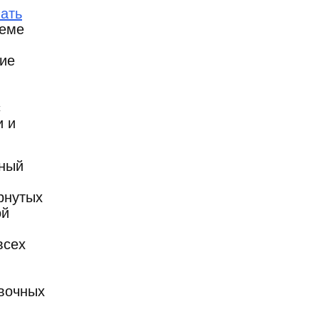
чать
теме
кие
с
и и
нный
рнутых
ой
всех
вочных