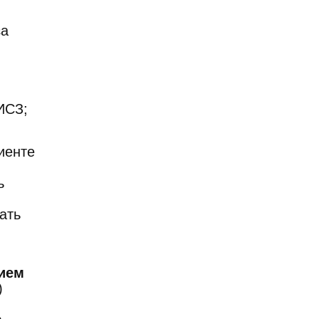
за
ИСЗ;
иенте
ь
ать
ием
)