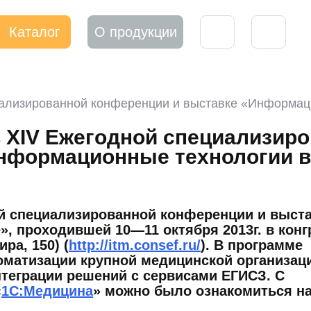
Каталог
О продукции
иализированной конференции и выставке «Информац
в XIV Ежегодной специализир
нформационные технологии в
ой специализированной конференции и выст
 проходившей 10—11 октября 2013г. в конг
ра, 150) (
http://itm.consef.ru/
). В программе
матизации крупной медицинской организац
нтеграции решений с сервисами ЕГИСЗ. С
«
1С:Медицина
» можно было ознакомиться н