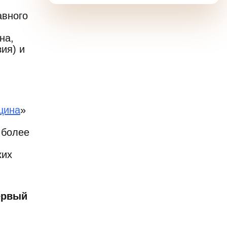
авного
на,
ия) и
цина
»
 более
ких
ервый