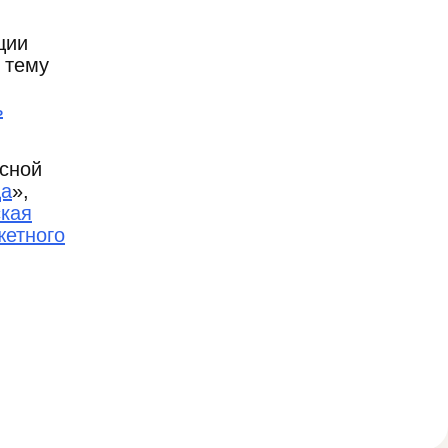
ции
 тему
ь
ксной
ца
»,
кая
жетного