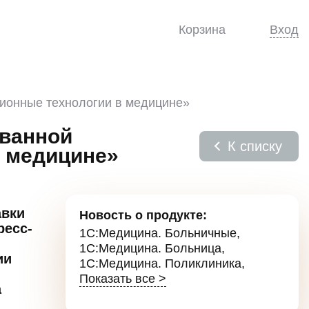
Корзина
Вход
ионные технологии в медицине»
ованной
К списку
 медицине»
авки
Новость о продукте:
ресс-
1С:Медицина. Больничные
,
1С:Медицина. Больница
,
ии
1С:Медицина. Поликлиника
,
Показать все >
а