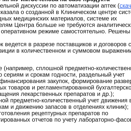
нельной дискуссии по автоматизации аптек (
ска
сказала о созданной в Клиническом центре сис
дных медицинских материалов, системе их
телям Центра больше не требуются аналитичес
 в оперативном режиме самостоятельно. Решены
к ведется в разрезе поставщиков и договоров 
озиции в количественном и суммовом выражени
е (например, сплошной предметно-количестве
о сериям и срокам годности, раздельный учет
 финансирования закупок, формирование разве
ых товаров и регламентированной бухгалтерск
ащения лекарственных препаратов и др.);
ной предметно-количественный учет движения 
кам и движению запасов в отделениях клиник);
готовления рецептурных препаратов по
ированных отчетов по учету лабораторно-фасо