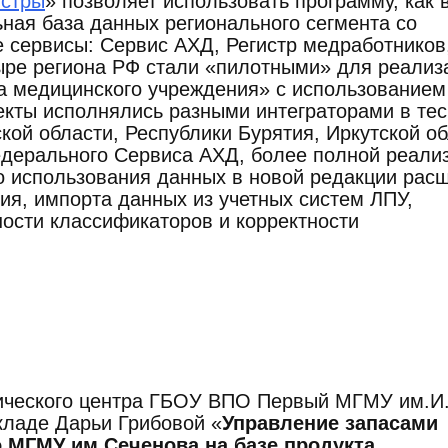
истры
» позволяет использовать программу, как 
ная база данных регионального сегмента со
 сервисы: Сервис АХД, Регистр медработников
тыре региона РФ стали «пилотными» для реализ
а медицинского учреждения» с использование
кты исполнялись разными интеграторами в те
ой области, Республики Бурятия, Иркутской об
едерального Сервиса АХД, более полной реали
го использования данных в новой редакции рас
я, импорта данных из учетных систем ЛПУ,
ости классификаторов и корректности
нического центра ГБОУ ВПО Первый МГМУ им.И
кладе Дарьи Грибовой «
Управление запасами
о МГМУ им.Сеченова на базе продукта