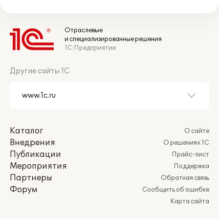
Отраслевые
и специализированные решения
1С:Предприятие
Другие сайты 1С
Каталог
О сайте
Внедрения
О решениях 1С
Публикации
Прайс-лист
Мероприятия
Поддержка
Партнеры
Обратная связь
Форум
Сообщить об ошибке
Карта сайта