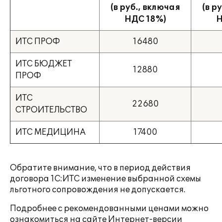
(в руб., включая
(в р
НДС 18%)
Н
ИТС ПРОФ
16480
ИТС БЮДЖЕТ
12880
ПРОФ
ИТС
22680
СТРОИТЕЛЬСТВО
ИТС МЕДИЦИНА
17400
Обратите внимание, что в период действия
договора 1С:ИТС изменение выбранной схемы
льготного сопровождения не допускается.
Подробнее с рекомендованными ценами можно
ознакомиться на сайте Интернет-версии