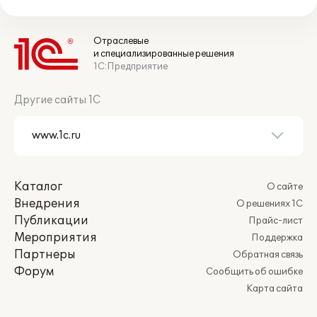
Отраслевые
и специализированные решения
1С:Предприятие
Другие сайты 1С
Каталог
О сайте
Внедрения
О решениях 1С
Публикации
Прайс-лист
Мероприятия
Поддержка
Партнеры
Обратная связь
Форум
Сообщить об ошибке
Карта сайта