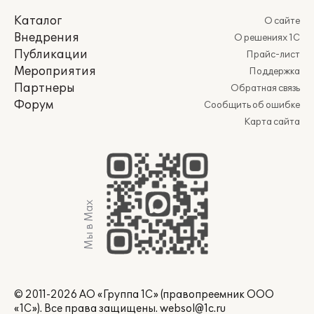
Каталог
О сайте
Внедрения
О решениях 1С
Публикации
Прайс-лист
Мероприятия
Поддержка
Партнеры
Обратная связь
Форум
Сообщить об ошибке
Карта сайта
Мы в Max
© 2011-2026 АО «Группа 1С» (правопреемник ООО
«1С»). Все права защищены.
websol@1c.ru