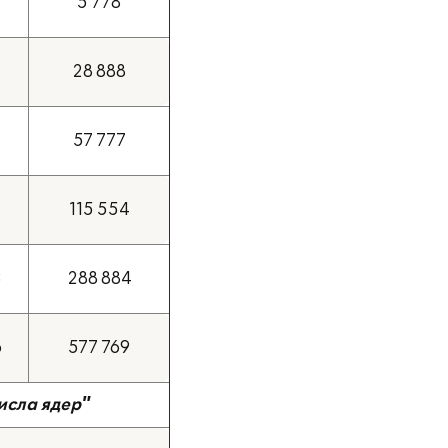
5 778
28 888
57 777
115 554
3
288 884
6
577 769
исла ядер"