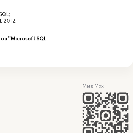
SQL;
L 2012.
в "Microsoft SQL
Мы в Max