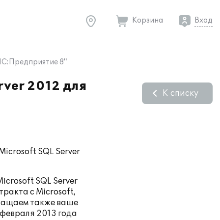
Корзина
Вход
 1С:Предприятие 8"
rver 2012 для
К списку
icrosoft SQL Server
icrosoft SQL Server
ракта с Microsoft,
бращаем также ваше
 февраля 2013 года