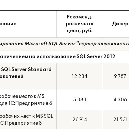
Рекоменд.
ование
розничная
Дилер
цена, руб.
зирования M
icrosoft
SQL Server "сервер плюс клиент
раничением на использование SQL Server 2012
 SQL Server Standard
зователей
12 234
9 787
рабочее место к MS
5 383
4 306
 для 1С:Предприятие 8
рабочих мест к MS SQL
26 914
21 531
 1С:Предприятие 8