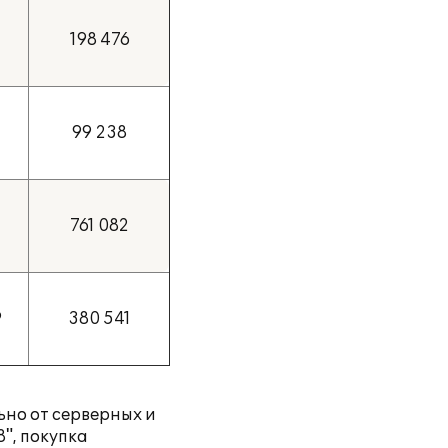
198 476
5
99 238
761 082
9
380 541
ьно от серверных и
", покупка