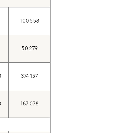
3
100 558
50 279
0
374 157
0
187 078