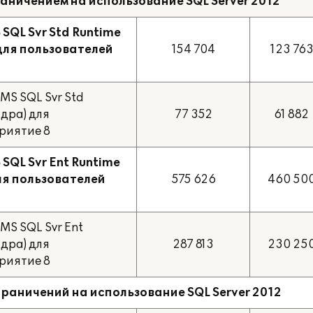
раничением на использование SQL Server 2012
SQL Svr Std Runtime
) для пользователей
154 704
123 76
MS SQL Svr Std
ядра) для
77 352
61 882
риятие 8
SQL Svr Ent Runtime
для пользователей
575 626
460 50
MS SQL Svr Ent
ядра) для
287 813
230 25
риятие 8
 ограничений на использование SQL Server 2012