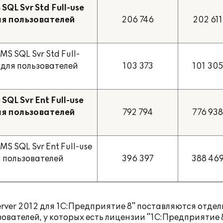
QL Svr Std Full-use
для пользователей
206 746
202 611
MS SQL Svr Std Full-
) для пользователей
103 373
101 30
QL Svr Ent Full-use
для пользователей
792 794
776 938
MS SQL Svr Ent Full-use
я пользователей
396 397
388 46
erver 2012 для 1С:Предприятие 8" поставляются отдел
ователей, у которых есть лицензии "1С:Предприятие 8