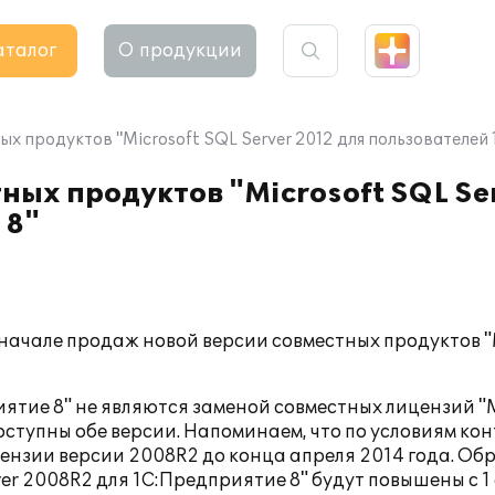
аталог
О продукции
х продуктов "Microsoft SQL Server 2012 для пользователей
ных продуктов "Microsoft SQL Se
 8"
начале продаж новой версии совместных продуктов "M
иятие 8" не являются заменой совместных лицензий "M
оступны обе версии. Напоминаем, что по условиям конт
цензии версии 2008R2 до конца апреля 2014 года. О
ver 2008R2 для 1С:Предприятие 8" будут повышены с 1