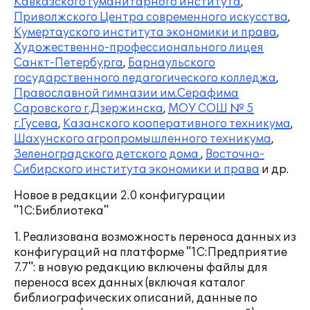
Кавказского гуманитарного института
,
Приволжского Центра современного искусства
,
Кумертауского института экономики и права
,
Художественно-профессионального лицея
Санкт-Петербурга
,
Барнаульского
государственного педагогического колледжа
,
Православной гимназии им.Серафима
Саровского г.Дзержинска
,
МОУ СОШ № 5
г.Гусева
,
Казанского кооперативного техникума
,
Шахунского агропромышленного техникума
,
Зеленоградского детского дома
,
Восточно-
Сибирского института экономики и права
и др.
Новое в редакции 2.0 конфигурации
"1С:Библиотека"
1. Реализована возможность переноса данных из
конфигураций на платформе "1С:Предприятие
7.7": в новую редакцию включены файлы для
переноса всех данных (включая каталог
библиографических описаний, данные по