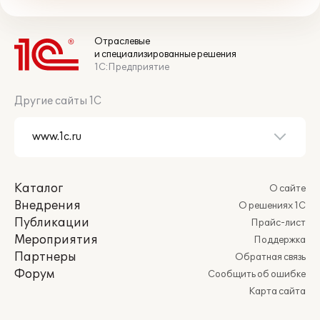
Отраслевые
и специализированные решения
1С:Предприятие
Другие сайты 1С
Каталог
О сайте
Внедрения
О решениях 1С
Публикации
Прайс-лист
Мероприятия
Поддержка
Партнеры
Обратная связь
Форум
Сообщить об ошибке
Карта сайта