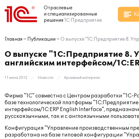
Отраслевые
К
и специализированные
решения
1С:Предприятие
Главная
Публикации
О выпуске "1С:Предприятие 8. Уп
О выпуске "1С:Предприятие 8.
английским интерфейсом/1C:ERP
11 июля 2012
Новости
Архивный материал
Фирма "1С" совместно с Центром разработки "1С-Р
базе технологической платформы "1С:Предприятие 
интерфейсом/1C:ERP English Interface", предназн
русскоязычными, так и с англоязычными пользова
Конфигурация "Управление производственным пред
разработана на базе типовой конфигурации "Упра