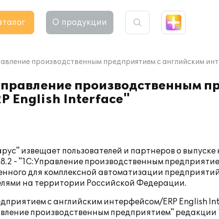
аталог
О продукции
равление производственным предприятием с английским инте
 Управление производственным п
 English Interface"
арус" извещает пользователей и партнеров о выпуске
8.2 - "1С:Управление производственным предприятие
аченного для комплексной автоматизации предприяти
телями на территории Российской Федерации.
приятием с английским интерфейсом/ERP English Int
вление производственным предприятием" редакции 1