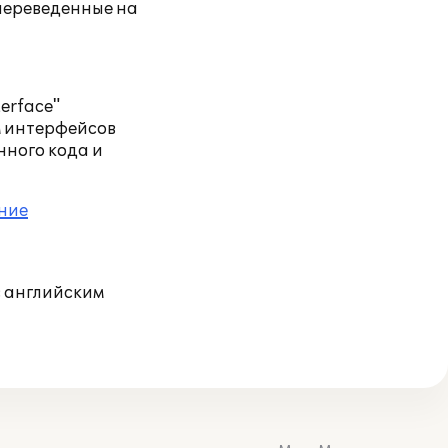
 переведенные на
erface"
м интерфейсов
нного кода и
ние
с английским