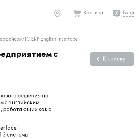
Корзина
Вход
рфейсом/1C:ERP English Interface"
редприятием с
К списку
 нового решения на
м с английским
й, работающих как с
erface"
.3 системы