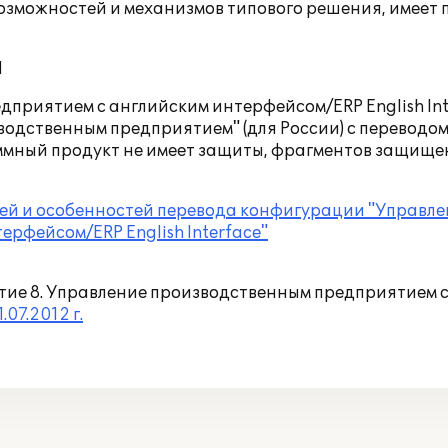
возможностей и механизмов типового решения, имеет
Й
приятием с английским интерфейсом/ERP English Int
водственным предприятием" (для России) с переводо
ммный продукт не имеет защиты, фрагментов защище
й и особенностей перевода конфигурации "Управле
рфейсом/ERP English Interface"
ие 8. Управление производственным предприятием 
.07.2012 г.