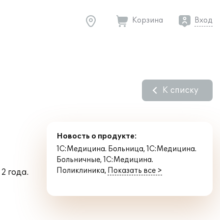
Корзина
Вход
К списку
Новость о продукте:
1С:Медицина. Больница
,
1С:Медицина.
Больничные
,
1С:Медицина.
Поликлиника
,
Показать все >
2 года.