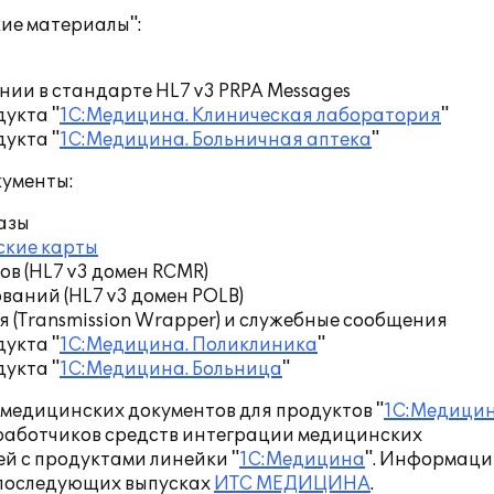
ие материалы":
ии в стандарте HL7 v3 PRPA Messages
укта "
1С:Медицина. Клиническая лаборатория
"
укта "
1С:Медицина. Больничная аптека
"
кументы:
азы
ские карты
в (HL7 v3 домен RCMR)
аний (HL7 v3 домен POLB)
(Transmission Wrapper) и служебные сообщения
укта "
1С:Медицина. Поликлиника
"
укта "
1С:Медицина. Больница
"
медицинских документов для продуктов "
1С:Медицин
зработчиков средств интеграции медицинских
й с продуктами линейки "
1С:Медицина
". Информаци
в последующих выпусках
ИТС МЕДИЦИНА
.