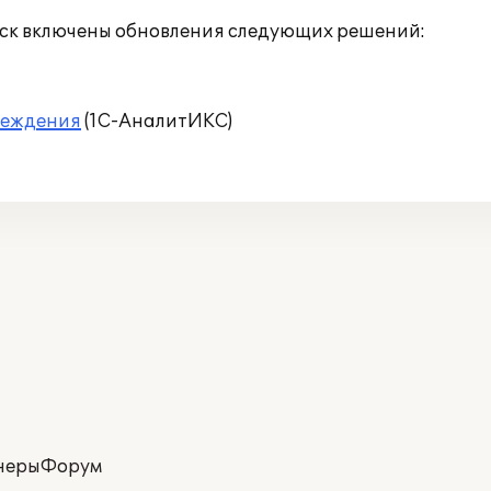
пуск включены обновления следующих решений:
реждения
(1С-АналитИКС)
неры
Форум