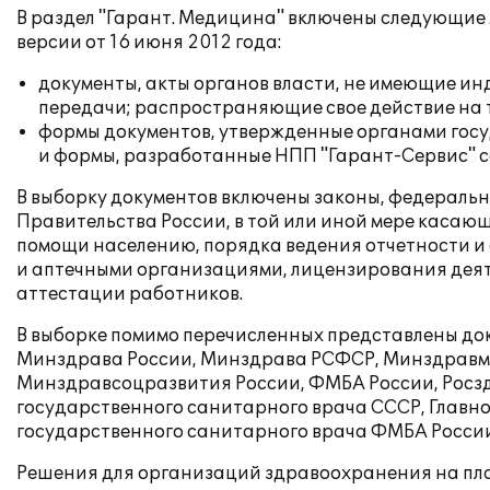
В раздел "Гарант. Медицина" включены следующи
версии от 16 июня 2012 года:
документы, акты органов власти, не имеющие и
передачи; распространяющие свое действие на
формы документов, утвержденные органами госу
и формы, разработанные НПП "Гарант-Сервис" с
В выборку документов включены законы, федераль
Правительства России, в той или иной мере каса
помощи населению, порядка ведения отчетности 
и аптечными организациями, лицензирования деят
аттестации работников.
В выборке помимо перечисленных представлены до
Минздрава России, Минздрава РСФСР, Минздравм
Минздравсоцразвития России, ФМБА России, Росзд
государственного санитарного врача СССР, Главно
государственного санитарного врача ФМБА России
Решения для организаций здравоохранения на пл