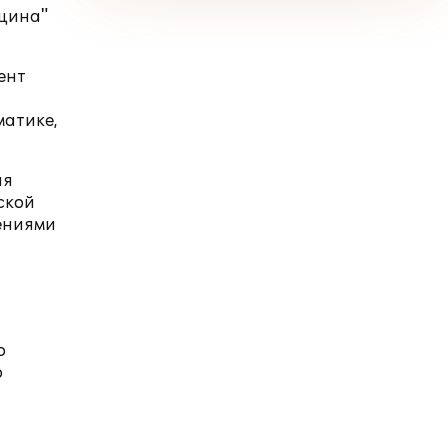
ицина"
ент
матике,
ия
ской
ениями
о
о