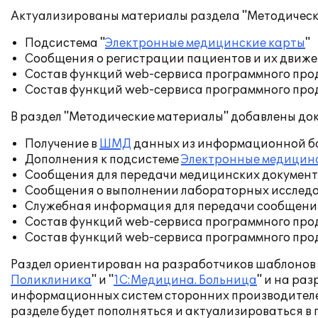
Актуализированы материалы раздела "Методическ
Подсистема "
Электронные медицинские карты
"
Сообщения о регистрации пациентов и их движен
Состав функций web-сервиса программного прод
Состав функций web-сервиса программного прод
В раздел "Методические материалы" добавлены до
Получение в
ШМД
данных из информационной б
Дополнения к подсистеме
Электронные медицин
Сообщения для передачи медицинских документо
Сообщения о выполнении лабораторных исследов
Служебная информация для передачи сообщения 
Состав функций web-сервиса программного прод
Состав функций web-сервиса программного прод
Раздел ориентирован на разработчиков шаблонов 
Поликлиника
" и "
1С:Медицина. Больница
" и на ра
информационных систем сторонних производителе
разделе будет пополняться и актуализироваться 