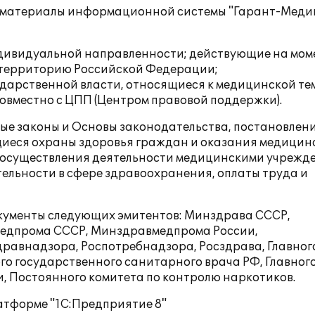
е материалы информационной системы "Гарант-Мед
ндивидуальной направленности; действующие на мом
 территорию Российской Федерации;
дарственной власти, относящиеся к медицинской те
овместно с ЦПП (Центром правовой поддержки).
ные законы и Основы законодательства, постановлен
ющиеся охраны здоровья граждан и оказания медицин
и осуществления деятельности медицинскими учрежд
ельности в сфере здравоохранения, оплаты труда и
кументы следующих эмитентов: Минздрава СССР,
едпрома СССР, Минздравмедпрома России,
равнадзора, Роспотребнадзора, Росздрава, Главног
го государственного санитарного врача РФ, Главног
, Постоянного комитета по контролю наркотиков.
атформе "1С:Предприятие 8"