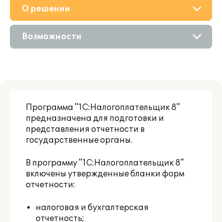
О решении
Приобретение
Возможности
Поддержка
Описание
Партнерам
Программа "1С:Налогоплательщик 8"
предназначена для подготовки и
представления отчетности в
государственные органы.
В программу "1C:Налогоплательщик 8"
включены утвержденные бланки форм
отчетности:
налоговая и бухгалтерская
отчетность;