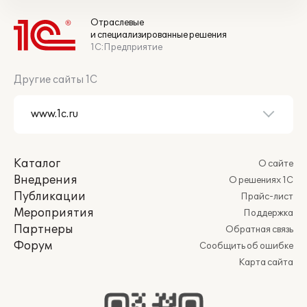
Отраслевые
и специализированные решения
1С:Предприятие
Другие сайты 1С
Каталог
О сайте
Внедрения
О решениях 1С
Публикации
Прайс-лист
Мероприятия
Поддержка
Партнеры
Обратная связь
Форум
Сообщить об ошибке
Карта сайта