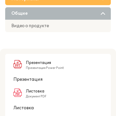
О решении
Общие
Приобретение
Видео о продукте
Поддержка
Партнерам
Презентация
Презентация Power Point
Презентация
Листовка
Документ PDF
Листовка