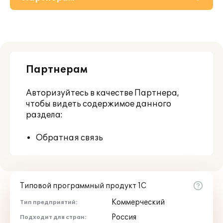
О решении
Приобретение
Партнерам
Дополнения
Авторизуйтесь
в качестве Партнера,
Поддержка
чтобы видеть содержимое данного
раздела:
Обратная связь
Типовой программный продукт 1С
Коммерческий
Тип предприятий:
Россия
Подходит для стран: