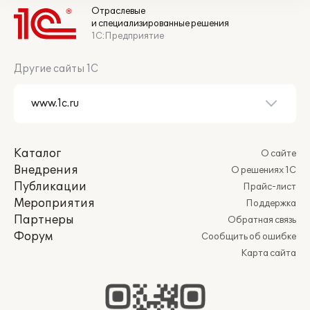
Отраслевые
и специализированные решения
1С:Предприятие
Другие сайты 1С
Каталог
О сайте
Внедрения
О решениях 1С
Публикации
Прайс-лист
Мероприятия
Поддержка
Партнеры
Обратная связь
Форум
Сообщить об ошибке
Карта сайта