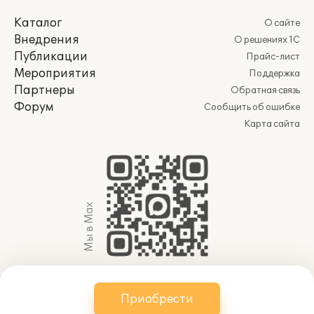
Каталог
О сайте
Внедрения
О решениях 1С
Публикации
Прайс-лист
Мероприятия
Поддержка
Партнеры
Обратная связь
Форум
Сообщить об ошибке
Карта сайта
Мы в Max
© 2011-2026 АО «Группа 1С» (правопреемник ООО
Приобрести
«1С»). Все права защищены.
websol@1c.ru