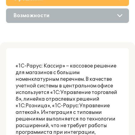
Приобретение
Возможности
Поддержка
Описание
Партнерам
«1С-Рарус: Кассир» – кассовое решение
для магазинов с большим
номенклатурным перечнем. В качестве
учетной системы в центральном офисе
используется «1С:Управление торговлей
8», линейка отраслевых решений
«1С:Розница», «1С-Рарус:Управление
аптекой». Интеграция с типовыми
решениями выполняется по технологии
расширений, что не требует работы
программиста при интеграции,