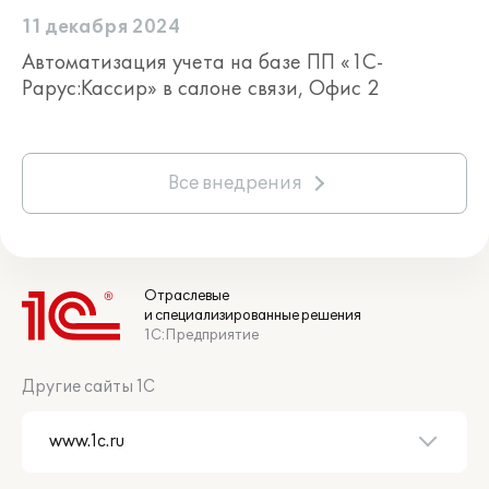
ограничение сроков действия.
11 декабря 2024
Автоматизация учета на базе ПП «1С-
проверка накоплений на дисконтных
Рарус:Кассир» в салоне связи, Офис 2
картах.
Все внедрения
Отраслевые
и специализированные решения
1С:Предприятие
Кассовые операции:
Другие сайты 1С
открытие кассовой смены;
регистрация продаж и возвратов при
любой форме оплаты;