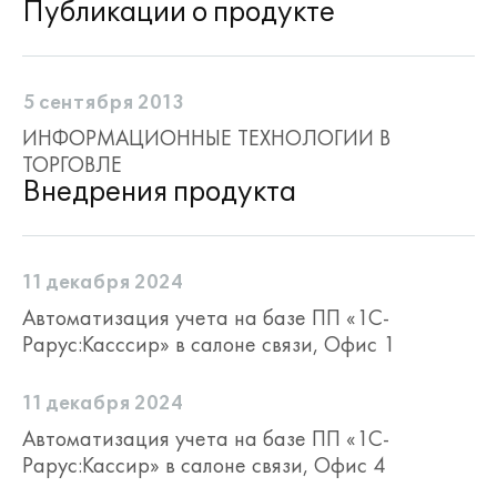
Публикации о продукте
5 сентября 2013
ИНФОРМАЦИОННЫЕ ТЕХНОЛОГИИ В
ТОРГОВЛЕ
Расчет скидок:
Внедрения продукта
ручное начисление абсолютных и
относительных скидок
11 декабря 2024
автоматический расчет скидок в
бонусном сервисе или конфигурации
Автоматизация учета на базе ПП «1С-
центрального офиса
Рарус:Касcсир» в салоне связи, Офис 1
поддержка нескольких видов скидок:
11 декабря 2024
дисконтные карты;
выбранный товар;
Автоматизация учета на базе ПП «1С-
количество товара;
Рарус:Кассир» в салоне связи, Офис 4
сумма чеков;