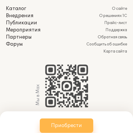
внесение и изъятие денежных
средств;
Каталог
О сайте
работа с отложенными чеками;
Внедрения
О решениях 1С
формирование документов кассовой
Публикации
Прайс-лист
смены: X- и Z-отчетов.
Мероприятия
Поддержка
Партнеры
Обратная связь
Форум
Сообщить об ошибке
Карта сайта
Мы в Max
Для удобства кассиров предусмотрена
работа через тачскрин, при помощи
программируемой клавиатуры без
© 2011-2026 АО «Группа 1С» (правопреемник ООО
Приобрести
мышки или работа с клавиатурой и
«1С»). Все права защищены.
websol@1c.ru