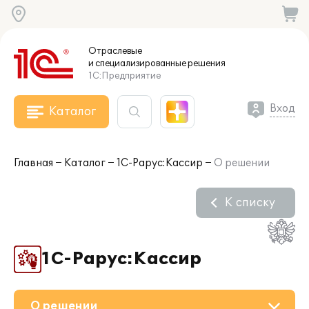
Отраслевые
и специализированные
решения
1С:Предприятие
Вход
Каталог
Главная
Каталог
1С-Рарус:Кассир
О решении
К списку
1С-Рарус:Кассир
О решении