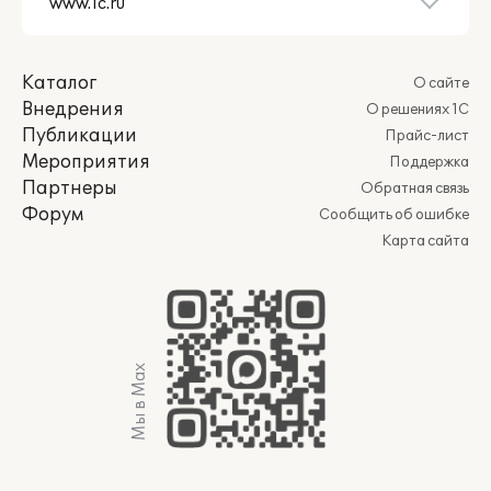
Учет перетоков электроэнергии между
подстанциями;
Учет технических и прочих потерь;
Каталог
О сайте
Расчет пофидерного баланса;
Внедрения
Расчет баланса по подстанциям.
О решениях 1С
Публикации
Прайс-лист
Мероприятия
Поддержка
Учет и анализ заявок на ограничение
Партнеры
Обратная связь
отпуска электроэнергии:
Форум
Сообщить об ошибке
Карта сайта
Учет заявок на ограничения,
отключение и возобновление
потребления электроэнергии
потребителями;
Ведение истории состояний заявок;
Мы в Max
Формирование сводного анализа по
выполнению заявок.
Учет и анализ транзита и передачи