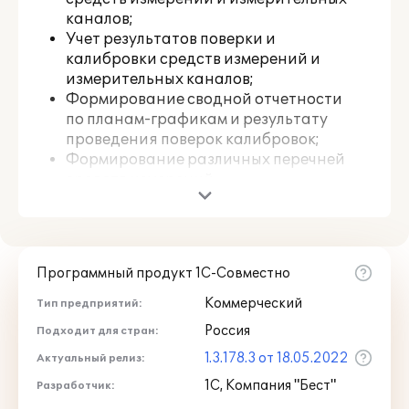
каналов;
Учет результатов поверки и
калибровки средств измерений и
измерительных каналов;
Формирование сводной отчетности
по планам-графикам и результату
проведения поверок калибровок;
Формирование различных перечней
средств измерений.
Учет и анализ транспорта
электроэнергии:
Программный продукт 1С-Совместно
Ведение базы данных:
Коммерческий
Тип предприятий:
потребителей электроэнергии:
Россия
Подходит для стран:
юридических и физических лиц;
1.3.178.3 от 18.05.2022
Актуальный релиз:
коммерческих и технических точек
учета электроэнергии;
1С, Компания "Бест"
Разработчик:
измерительных комплексов