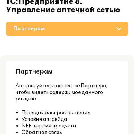
1С:Предприятие 8.
Управление аптечной сетью
Партнерам
О решении
Приобретение
Партнерам
Поддержка
Авторизуйтесь
в качестве Партнера,
Материалы
чтобы видеть содержимое данного
раздела:
Порядок распространения
Условия апгрейда
NFR-версия продукта
Обратная связь