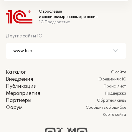
Отраслевые
и специализированные решения
1С:Предприятие
Другие сайты 1С
Каталог
О сайте
Внедрения
О решениях 1С
Публикации
Прайс-лист
Мероприятия
Поддержка
Партнеры
Обратная связь
Форум
Сообщить об ошибке
Карта сайта