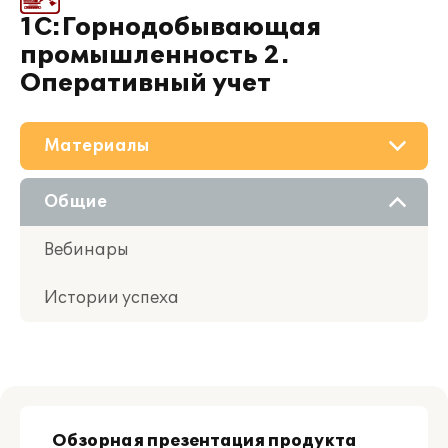
1С:Горнодобывающая
промышленность 2.
Оперативный учет
Материалы
О решении
Общие
Приобретение
Вебинары
Поддержка
Истории успеха
Партнерам
Обзорная презентация продукта