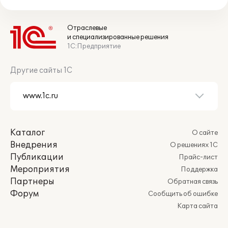
Отраслевые
и специализированные решения
1С:Предприятие
Другие сайты 1С
Каталог
О сайте
Внедрения
О решениях 1С
Публикации
Прайс-лист
Мероприятия
Поддержка
Партнеры
Обратная связь
Форум
Сообщить об ошибке
Карта сайта