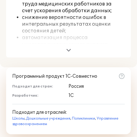
труда медицинских работников за
счет ускорения обработки данных;
снижение вероятности ошибок в
интегральных результатах оценки
состояния детей;
автоматизация процесса
многопараметрического анализа
популяции;
соблюдение конфиденциальности
полученой информации.
Программный продукт 1С-Совместно
Функциональные возможности
В программе возможно вести учет и
Россия
Подходит для стран:
хранить следующие данные:
1С
Разработчик:
основные идентификационные и
медицинские сведения о ребенке,
Подходит для отраслей:
контактная информация, данные о
Школы
местах учебы;
,
Дошкольные учреждения
,
Поликлиники
,
Управление
здравоохранением
данные о зафиксированных
состояниях здоровья детей, жалобы и