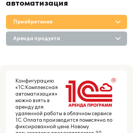
автоматизация
Приобретение
О решении
Аренда продукта
Дополнения
Приобретение продукта
Поддержка
Приобретение у партнера
Партнерам
Конфигурацию
«1С:Комплексная
автоматизация»
можно
взять в
аренду
для
удаленной работы в облачном сервисе
1С. Оплата производится помесячно по
фиксированной цене. Новому